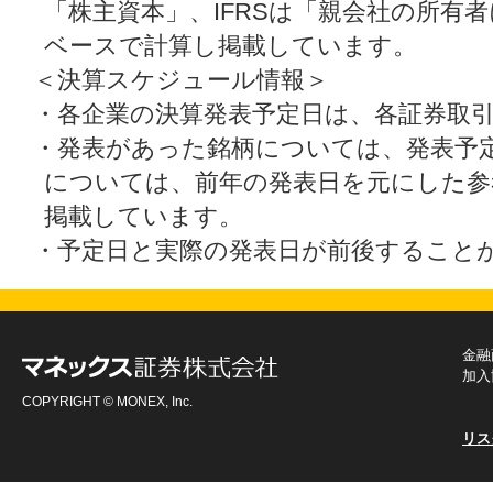
「株主資本」、IFRSは「親会社の所有
ベースで計算し掲載しています。
＜決算スケジュール情報＞
各企業の決算発表予定日は、各証券取
発表があった銘柄については、発表予
については、前年の発表日を元にした参
掲載しています。
予定日と実際の発表日が前後すること
金融
加入
COPYRIGHT © MONEX, Inc.
リス