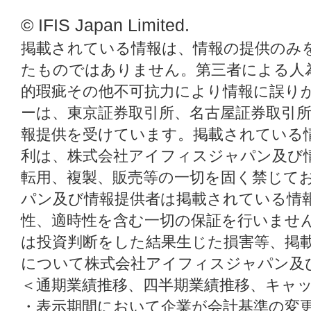
© IFIS Japan Limited.
掲載されている情報は、情報の提供のみ
たものではありません。第三者による人
的瑕疵その他不可抗力により情報に誤り
ーは、東京証券取引所、名古屋証券取引
報提供を受けています。掲載されている
利は、株式会社アイフィスジャパン及び
転用、複製、販売等の一切を固く禁じて
パン及び情報提供者は掲載されている情
性、適時性を含む一切の保証を行いませ
は投資判断をした結果生じた損害等、掲
について株式会社アイフィスジャパン及
＜通期業績推移、四半期業績推移、キャ
表示期間において企業が会計基準の変