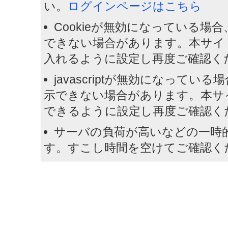
い。
ログインページはこちら
Cookieが無効になっている場
できない場合があります。本サイトか
入れるように設定し再度ご確認く
javascriptが無効になって
示できない場合があります。本サイトの
できるように設定し再度ご確認く
サーバの負荷が高いなどの一時
す。すこし時間を空けてご確認く