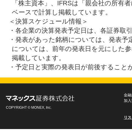
「株主資本」、IFRSは「親会社の所有
ベースで計算し掲載しています。
＜決算スケジュール情報＞
各企業の決算発表予定日は、各証券取
発表があった銘柄については、発表予
については、前年の発表日を元にした参
掲載しています。
予定日と実際の発表日が前後すること
金融
加入
COPYRIGHT © MONEX, Inc.
リス