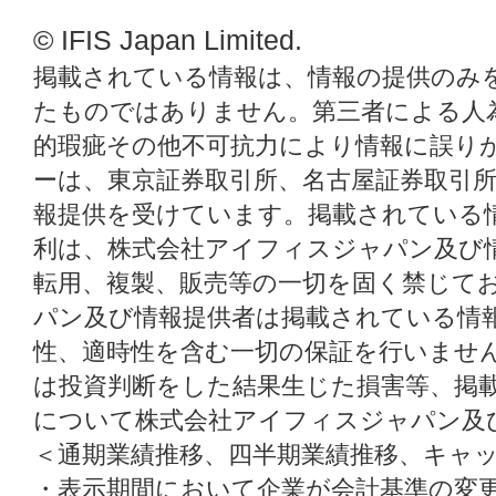
© IFIS Japan Limited.
掲載されている情報は、情報の提供のみ
たものではありません。第三者による人
的瑕疵その他不可抗力により情報に誤り
ーは、東京証券取引所、名古屋証券取引
報提供を受けています。掲載されている
利は、株式会社アイフィスジャパン及び
転用、複製、販売等の一切を固く禁じて
パン及び情報提供者は掲載されている情
性、適時性を含む一切の保証を行いませ
は投資判断をした結果生じた損害等、掲
について株式会社アイフィスジャパン及
＜通期業績推移、四半期業績推移、キャ
表示期間において企業が会計基準の変