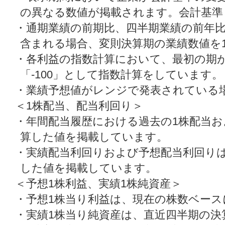
の異なる数値が掲載されます。会計基準
通期業績の前期比、四半期業績の前年
含まれる場合、変則決算期の業績数値を
各利益の指数計算において、最初の期
「-100」として指数計算をしています。
業績予想値がレンジで発表されている
＜1株配当、配当利回り＞
年間配当履歴における過去の1株配当お
算した値を掲載しています。
実績配当利回りおよび予想配当利回りは
した値を掲載しています。
＜予想1株利益、実績1株純資産＞
予想1株当り利益は、現在の株数ベー
実績1株当り純資産は、直近四半期の決