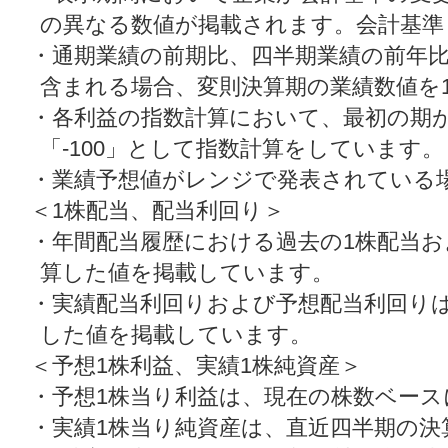
の異なる数値が掲載されます。会計基準
通期業績の前期比、四半期業績の前年
含まれる場合、変則決算期の業績数値を
各利益の指数計算において、最初の期
「-100」として指数計算をしています。
業績予想値がレンジで発表されている
＜1株配当、配当利回り＞
年間配当履歴における過去の1株配当お
算した値を掲載しています。
実績配当利回りおよび予想配当利回りは
した値を掲載しています。
＜予想1株利益、実績1株純資産＞
予想1株当り利益は、現在の株数ベー
実績1株当り純資産は、直近四半期の決