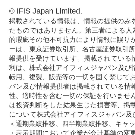
© IFIS Japan Limited.
掲載されている情報は、情報の提供のみ
たものではありません。第三者による人
的瑕疵その他不可抗力により情報に誤り
ーは、東京証券取引所、名古屋証券取引
報提供を受けています。掲載されている
利は、株式会社アイフィスジャパン及び
転用、複製、販売等の一切を固く禁じて
パン及び情報提供者は掲載されている情
性、適時性を含む一切の保証を行いませ
は投資判断をした結果生じた損害等、掲
について株式会社アイフィスジャパン及
＜通期業績推移、四半期業績推移、キャ
表示期間において企業が会計基準の変