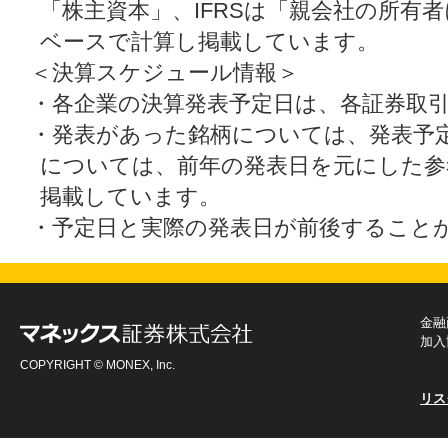
「株主資本」、IFRSは「親会社の所有
ベースで計算し掲載しています。
＜決算スケジュール情報＞
各企業の決算発表予定日は、各証券取
発表があった銘柄については、発表予
については、前年の発表日を元にした参
掲載しています。
予定日と実際の発表日が前後すること
金融
加入
COPYRIGHT © MONEX, Inc.
リス