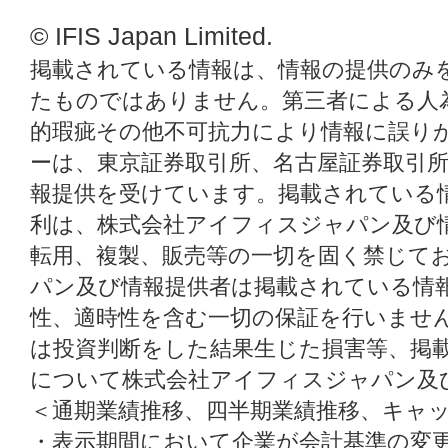
© IFIS Japan Limited.
掲載されている情報は、情報の提供のみ
たものではありません。第三者による人
的瑕疵その他不可抗力により情報に誤り
ーは、東京証券取引所、名古屋証券取引
報提供を受けています。掲載されている
利は、株式会社アイフィスジャパン及び
転用、複製、販売等の一切を固く禁じて
パン及び情報提供者は掲載されている情
性、適時性を含む一切の保証を行いませ
は投資判断をした結果生じた損害等、掲
について株式会社アイフィスジャパン及
＜通期業績推移、四半期業績推移、キャ
表示期間において企業が会計基準の変