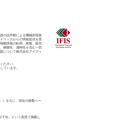
器の誤作動による機械的瑕疵
イベッカからの情報提供を受
掲載情報の転用、複製、販売
、網羅性、適時性を含む一切
題について株式会社アイフィ
ください。
算しています。
分」）を元に、現在の株数ベー
/下旬」という表現で掲載し