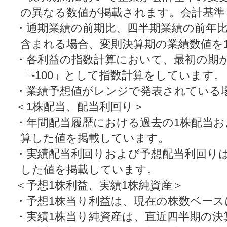
の異なる数値が掲載されます。会計基準
通期業績の前期比、四半期業績の前年
含まれる場合、変則決算期の業績数値を
各利益の指数計算において、最初の期
「-100」として指数計算をしています。
業績予想値がレンジで発表されている
＜1株配当、配当利回り＞
年間配当履歴における過去の1株配当お
算した値を掲載しています。
実績配当利回りおよび予想配当利回りは
した値を掲載しています。
＜予想1株利益、実績1株純資産＞
予想1株当り利益は、現在の株数ベー
実績1株当り純資産は、直近四半期の決