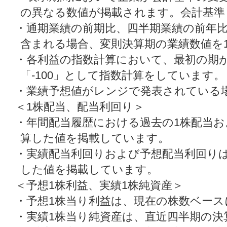
の異なる数値が掲載されます。会計基準
通期業績の前期比、四半期業績の前年
含まれる場合、変則決算期の業績数値を
各利益の指数計算において、最初の期
「-100」として指数計算をしています。
業績予想値がレンジで発表されている
＜1株配当、配当利回り＞
年間配当履歴における過去の1株配当お
算した値を掲載しています。
実績配当利回りおよび予想配当利回りは
した値を掲載しています。
＜予想1株利益、実績1株純資産＞
予想1株当り利益は、現在の株数ベー
実績1株当り純資産は、直近四半期の決