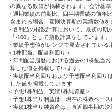
の異なる数値が掲載されます。会計基準
通期業績の前期比、四半期業績の前年
含まれる場合、変則決算期の業績数値を
各利益の指数計算において、最初の期
「-100」として指数計算をしています。
業績予想値がレンジで発表されている
＜1株配当、配当利回り＞
年間配当履歴における過去の1株配当お
算した値を掲載しています。
実績配当利回りおよび予想配当利回りは
した値を掲載しています。
＜予想1株利益、実績1株純資産＞
予想1株当り利益は、現在の株数ベー
実績1株当り純資産は、直近四半期の決