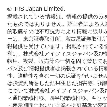
© IFIS Japan Limited.
掲載されている情報は、情報の提供のみ
たものではありません。第三者による人
的瑕疵その他不可抗力により情報に誤り
ーは、東京証券取引所、名古屋証券取引
報提供を受けています。掲載されている
利は、株式会社アイフィスジャパン及び
転用、複製、販売等の一切を固く禁じて
パン及び情報提供者は掲載されている情
性、適時性を含む一切の保証を行いませ
は投資判断をした結果生じた損害等、掲
について株式会社アイフィスジャパン及
＜通期業績推移、四半期業績推移、キャ
表示期間において企業が会計基準の変