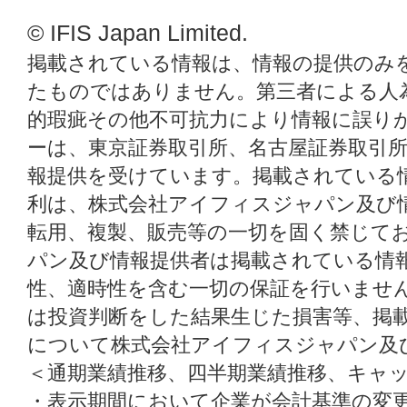
© IFIS Japan Limited.
掲載されている情報は、情報の提供のみ
たものではありません。第三者による人
的瑕疵その他不可抗力により情報に誤り
ーは、東京証券取引所、名古屋証券取引
報提供を受けています。掲載されている
利は、株式会社アイフィスジャパン及び
転用、複製、販売等の一切を固く禁じて
パン及び情報提供者は掲載されている情
性、適時性を含む一切の保証を行いませ
は投資判断をした結果生じた損害等、掲
について株式会社アイフィスジャパン及
＜通期業績推移、四半期業績推移、キャ
表示期間において企業が会計基準の変