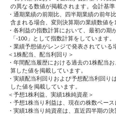
の異なる数値が掲載されます。会計基準
通期業績の前期比、四半期業績の前年
含まれる場合、変則決算期の業績数値を
各利益の指数計算において、最初の期
「-100」として指数計算をしています。
業績予想値がレンジで発表されている
＜1株配当、配当利回り＞
年間配当履歴における過去の1株配当お
算した値を掲載しています。
実績配当利回りおよび予想配当利回りは
した値を掲載しています。
＜予想1株利益、実績1株純資産＞
予想1株当り利益は、現在の株数ベー
実績1株当り純資産は、直近四半期の決