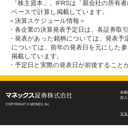
「株主資本」、IFRSは「親会社の所有
ベースで計算し掲載しています。
＜決算スケジュール情報＞
各企業の決算発表予定日は、各証券取
発表があった銘柄については、発表予
については、前年の発表日を元にした参
掲載しています。
予定日と実際の発表日が前後すること
金融
加入
COPYRIGHT © MONEX, Inc.
リス