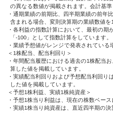
の異なる数値が掲載されます。会計基準
通期業績の前期比、四半期業績の前年
含まれる場合、変則決算期の業績数値を
各利益の指数計算において、最初の期
「-100」として指数計算をしています。
業績予想値がレンジで発表されている
＜1株配当、配当利回り＞
年間配当履歴における過去の1株配当お
算した値を掲載しています。
実績配当利回りおよび予想配当利回りは
した値を掲載しています。
＜予想1株利益、実績1株純資産＞
予想1株当り利益は、現在の株数ベー
実績1株当り純資産は、直近四半期の決