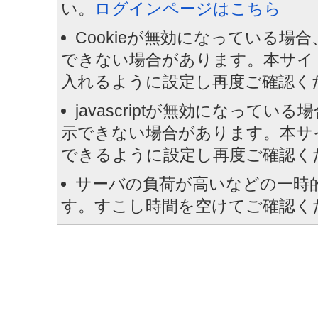
い。
ログインページはこちら
Cookieが無効になっている場
できない場合があります。本サイトか
入れるように設定し再度ご確認く
javascriptが無効になって
示できない場合があります。本サイトの
できるように設定し再度ご確認く
サーバの負荷が高いなどの一時
す。すこし時間を空けてご確認く