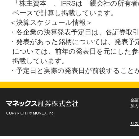
「株主資本」、IFRSは「親会社の所有
ベースで計算し掲載しています。
＜決算スケジュール情報＞
各企業の決算発表予定日は、各証券取
発表があった銘柄については、発表予
については、前年の発表日を元にした参
掲載しています。
予定日と実際の発表日が前後すること
金融
加入
COPYRIGHT © MONEX, Inc.
リス