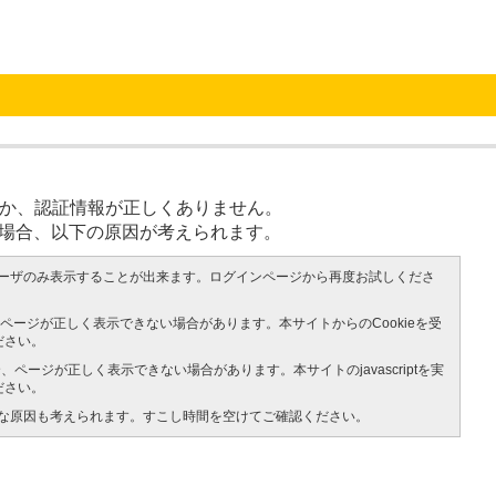
るか、認証情報が正しくありません。
場合、以下の原因が考えられます。
ーザのみ表示することが出来ます。ログインページから再度お試しくださ
合、ページが正しく表示できない場合があります。本サイトからのCookieを受
ださい。
る場合、ページが正しく表示できない場合があります。本サイトのjavascriptを実
ださい。
な原因も考えられます。すこし時間を空けてご確認ください。