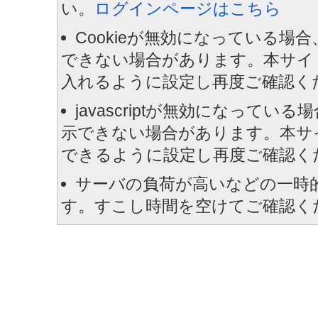
い。
ログインページはこちら
Cookieが無効になっている場
できない場合があります。本サイトか
入れるように設定し再度ご確認く
javascriptが無効になって
示できない場合があります。本サイトの
できるように設定し再度ご確認く
サーバの負荷が高いなどの一時
す。すこし時間を空けてご確認く