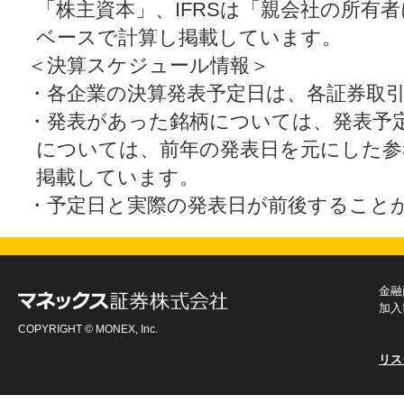
「株主資本」、IFRSは「親会社の所有
ベースで計算し掲載しています。
＜決算スケジュール情報＞
各企業の決算発表予定日は、各証券取
発表があった銘柄については、発表予
については、前年の発表日を元にした参
掲載しています。
予定日と実際の発表日が前後すること
金融
加入
COPYRIGHT © MONEX, Inc.
リス